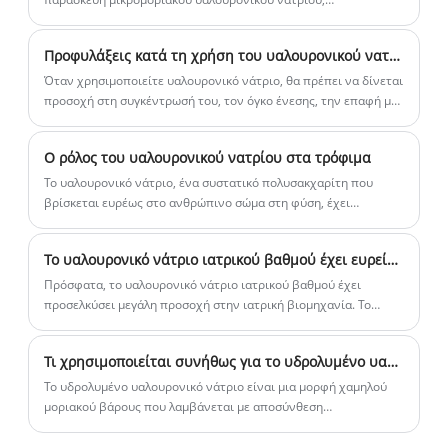
συγκεκριμένα «μια μέθοδος για την παρασκευή μικρού μορίου
υαλουρονικού ή του άλατος του», δηλώθηκε από την Amhwa
Προφυλάξεις κατά τη χρήση του υαλουρονικού νατρίου
Biology. Έχει εγκριθεί επίσημα από το Κρατικό Γραφείο
Πνευματικής Ιδιοκτησίας και έχει χορηγήσει το πιστοποιητικό
Όταν χρησιμοποιείτε υαλουρονικό νάτριο, θα πρέπει να δίνεται
ευρεσιτεχνίας της κινεζικής εφεύρεσης, το οποίο αποτελεί μια
προσοχή στη συγκέντρωσή του, τον όγκο ένεσης, την επαφή με
σημαντική ανακάλυψη στον τομέα της τεχνολογίας βιολογικής
συγκεκριμένα φάρμακα, τις συνθήκες αποθήκευσης κ.λπ. για να
μηχανικής στη χώρα μας.
διασφαλιστεί η ασφαλής και αποτελεσματική χρήση του.
Ο ρόλος του υαλουρονικού νατρίου στα τρόφιμα
Το υαλουρονικό νάτριο, ένα συστατικό πολυσακχαρίτη που
βρίσκεται ευρέως στο ανθρώπινο σώμα στη φύση, έχει
συμβάλει σημαντικά στη βελτίωση της ανθρώπινης υγείας στον
τομέα των τροφίμων, ειδικά μέσω της στοματικής οδού.
Το υαλουρονικό νάτριο ιατρικού βαθμού έχει ευρείες προοπτικές αγοράς
Πρόσφατα, το υαλουρονικό νάτριο ιατρικού βαθμού έχει
προσελκύσει μεγάλη προσοχή στην ιατρική βιομηχανία. Το
υαλουρονικό νάτριο είναι μια φυσική ουσία πολυσακχαρίτη
υψηλού μοριακού βάρους που χρησιμοποιείται ευρέως στην
Τι χρησιμοποιείται συνήθως για το υδρολυμένο υαλουρονικό νάτριο;
ιατρική ομορφιά, την υγεία των αρθρώσεων και σε άλλους
τομείς.
Το υδρολυμένο υαλουρονικό νάτριο είναι μια μορφή χαμηλού
μοριακού βάρους που λαμβάνεται με αποσύνθεση
υαλουρονικού οξέος υψηλού μοριακού βάρους μέσω ειδικής
διαδικασίας.