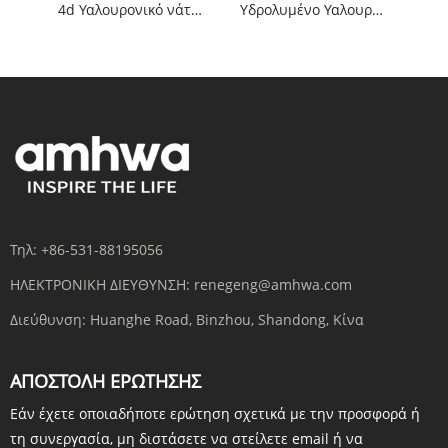
4d Υαλουρονικό νάτριο
Υδρολυμένο Υαλουρονικό Οξύ
Τηλ:
+86-531-88195056
ΗΛΕΚΤΡΟΝΙΚΗ ΔΙΕΥΘΥΝΣΗ:
renegeng@amhwa.com
Διεύθυνση:
Huanghe Road, Binzhou, Shandong, Κίνα
ΑΠΟΣΤΟΛΉ ΕΡΏΤΗΣΗΣ
Εάν έχετε οποιαδήποτε ερώτηση σχετικά με την προσφορά ή
τη συνεργασία, μη διστάσετε να στείλετε email ή να