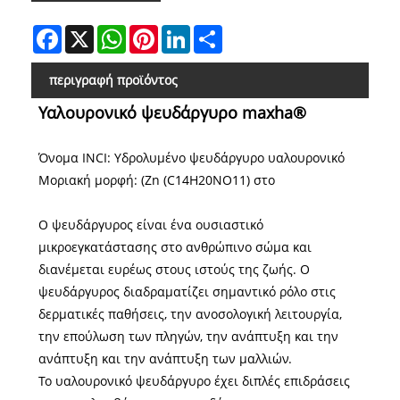
Facebook
X
WhatsApp
Pinterest
LinkedIn
Share
περιγραφή προϊόντος
Υαλουρονικό ψευδάργυρο maxha®
Όνομα INCI: Υδρολυμένο ψευδάργυρο υαλουρονικό
Μοριακή μορφή: (Zn (C14H20NO11) στο
Ο ψευδάργυρος είναι ένα ουσιαστικό
μικροεγκατάστασης στο ανθρώπινο σώμα και
διανέμεται ευρέως στους ιστούς της ζωής. Ο
ψευδάργυρος διαδραματίζει σημαντικό ρόλο στις
δερματικές παθήσεις, την ανοσολογική λειτουργία,
την επούλωση των πληγών, την ανάπτυξη και την
ανάπτυξη και την ανάπτυξη των μαλλιών.
Το υαλουρονικό ψευδάργυρο έχει διπλές επιδράσεις