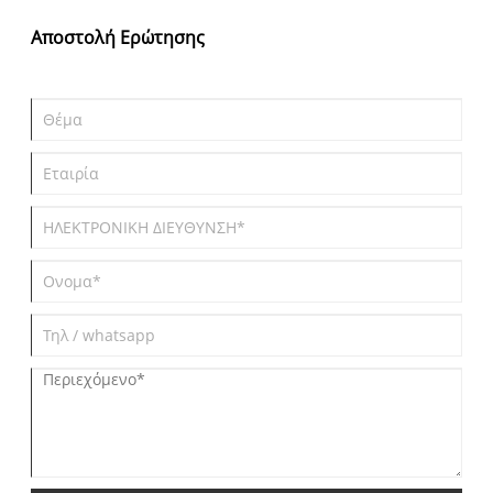
ορθοπεδική και την οφθαλμολογία, οι αναδυόμενες εφαρμογές
στα συστήματα χορήγησης φαρμάκων, τη μηχανική ιστών και
Αποστολή Ερώτησης
την προηγμένη επούλωση τραυμάτων οδηγούν σε ολοένα και
πιο αυστηρές ρυθμιστικές απαιτήσεις. Σε παγκόσμιο επίπεδο, οι
κατασκευαστές δίνουν προτεραιότητα στην υψηλή καθαρότητα,
τα χαμηλά επίπεδα βακτηριακής ενδοτοξίνης και την πλήρη
συμμόρφωση με το ICH Q7 για να πληρούν τα αυστηρά πρότυπα
του FDA των ΗΠΑ, της ΕΕ CE και άλλων διεθνών ρυθμιστικών
φορέων.