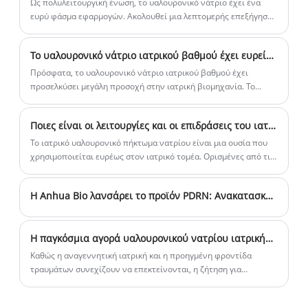
Ως πολυλειτουργική ένωση, το υαλουρονικό νάτριο έχει ένα
ευρύ φάσμα εφαρμογών. Ακολουθεί μια λεπτομερής επεξήγηση
των κύριων τομέων εφαρμογής του:
Το υαλουρονικό νάτριο ιατρικού βαθμού έχει ευρείες προοπτικές αγοράς
Πρόσφατα, το υαλουρονικό νάτριο ιατρικού βαθμού έχει
προσελκύσει μεγάλη προσοχή στην ιατρική βιομηχανία. Το
υαλουρονικό νάτριο είναι μια φυσική ουσία πολυσακχαρίτη
υψηλού μοριακού βάρους που χρησιμοποιείται ευρέως στην
Ποιες είναι οι λειτουργίες και οι επιδράσεις του ιατρικού υαλουρονικού πηκτώματος νατρίου;
ιατρική ομορφιά, την υγεία των αρθρώσεων και σε άλλους
τομείς.
Το ιατρικό υαλουρονικό πήκτωμα νατρίου είναι μια ουσία που
χρησιμοποιείται ευρέως στον ιατρικό τομέα. Ορισμένες από τις
κύριες λειτουργίες και τα αποτελέσματά του περιλαμβάνουν
ενυδάτωση, επισκευή ρυτίδων, καταθλίψεις, διαμόρφωση,
Η Anhua Bio λανσάρει το προϊόν PDRN: Ανακατασκευή της παγκόσμιας εφοδιαστικής αλυσίδας πρώτων υλών αναγέννησης ιστών με συνθετική βιολογία
ιατρικές εφαρμογές κ.λπ.
Η παγκόσμια αγορά υαλουρονικού νατρίου ιατρικής ποιότητας μετατοπίζεται προς πρότυπα υψηλής καθαρότητας και χαμηλών ενδοτοξινών
Καθώς η αναγεννητική ιατρική και η προηγμένη φροντίδα
τραυμάτων συνεχίζουν να επεκτείνονται, η ζήτηση για
υαλουρονικό νάτριο ιατρικής ποιότητας (HA) υφίσταται
σημαντική αναβάθμιση ποιότητας. Πέρα από την παραδοσιακή