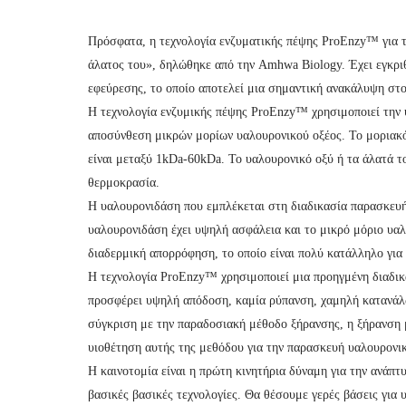
Πρόσφατα, η τεχνολογία ενζυματικής πέψης ProEnzy™ για τ
άλατος του», δηλώθηκε από την Amhwa Biology. Έχει εγκριθε
εφεύρεσης, το οποίο αποτελεί μια σημαντική ανακάλυψη στο
Η τεχνολογία ενζυμικής πέψης ProEnzy™ χρησιμοποιεί την 
αποσύνθεση μικρών μορίων υαλουρονικού οξέος. Το μοριακό
είναι μεταξύ 1kDa-60kDa. Το υαλουρονικό οξύ ή τα άλατά
θερμοκρασία.
Η υαλουρονιδάση που εμπλέκεται στη διαδικασία παρασκευής
υαλουρονιδάση έχει υψηλή ασφάλεια και το μικρό μόριο υαλ
διαδερμική απορρόφηση, το οποίο είναι πολύ κατάλληλο για
Η τεχνολογία ProEnzy™ χρησιμοποιεί μια προηγμένη διαδικ
προσφέρει υψηλή απόδοση, καμία ρύπανση, χαμηλή κατανάλω
σύγκριση με την παραδοσιακή μέθοδο ξήρανσης, η ξήρανση 
υιοθέτηση αυτής της μεθόδου για την παρασκευή υαλουρονικ
Η καινοτομία είναι η πρώτη κινητήρια δύναμη για την ανάπτ
βασικές βασικές τεχνολογίες. Θα θέσουμε γερές βάσεις για