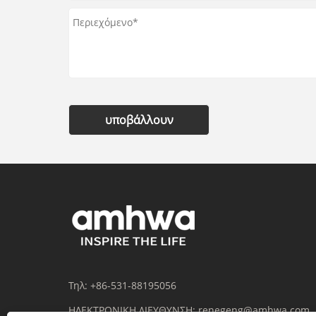
υποβάλλουν
Τηλ:
+86-531-88195056
ΗΛΕΚΤΡΟΝΙΚΗ ΔΙΕΥΘΥΝΣΗ:
renegeng@amhwa.com