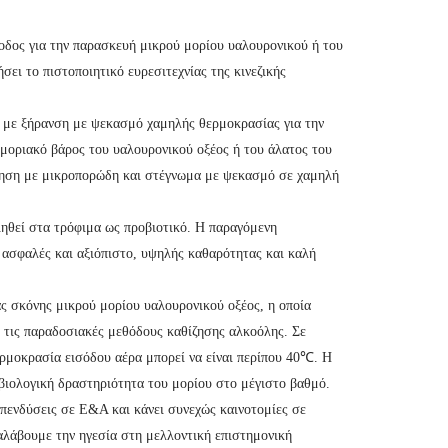
οδος για την παρασκευή μικρού μορίου υαλουρονικού ή του
ει το πιστοποιητικό ευρεσιτεχνίας της κινεζικής
ό με ξήρανση με ψεκασμό χαμηλής θερμοκρασίας για την
μοριακό βάρος του υαλουρονικού οξέος ή του άλατος του
ήθηση με μικροπορώδη και στέγνωμα με ψεκασμό σε χαμηλή
ιηθεί στα τρόφιμα ως προβιοτικό. Η παραγόμενη
 ασφαλές και αξιόπιστο, υψηλής καθαρότητας και καλή
ς σκόνης μικρού μορίου υαλουρονικού οξέος, η οποία
 τις παραδοσιακές μεθόδους καθίζησης αλκοόλης. Σε
ρμοκρασία εισόδου αέρα μπορεί να είναι περίπου 40℃. Η
 βιολογική δραστηριότητα του μορίου στο μέγιστο βαθμό.
επενδύσεις σε Ε&Α και κάνει συνεχώς καινοτομίες σε
ναλάβουμε την ηγεσία στη μελλοντική επιστημονική