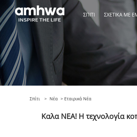
ΣΠΊΤΙ
ΣΧΕΤΙΚΆ ΜΕ Ε
Σπίτι
>
Νέα
>
Εταιρικά Νέα
Καλα ΝΕΑ! Η τεχνολογία κο