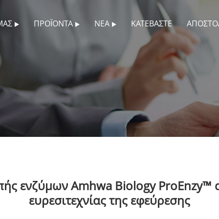
ΜΆΣ
ΠΡΟΪΌΝΤΑ
ΝΈΑ
ΚΑΤΕΒΆΣΤΕ
ΑΠΟΣΤΟ
πής ενζύμων Amhwa Biology ProEnzy™ 
ευρεσιτεχνίας της εφεύρεσης