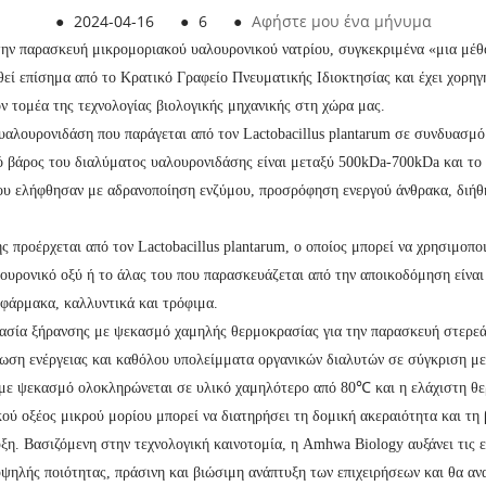
●
2024-04-16
●
6
●
Αφήστε μου ένα μήνυμα
ην παρασκευή μικρομοριακού υαλουρονικού νατρίου, συγκεκριμένα «μια μέθ
ί επίσημα από το Κρατικό Γραφείο Πνευματικής Ιδιοκτησίας και έχει χορηγήσ
ν τομέα της τεχνολογίας βιολογικής μηχανικής στη χώρα μας.
υαλουρονιδάση που παράγεται από τον Lactobacillus plantarum σε συνδυασμ
 βάρος του διαλύματος υαλουρονιδάσης είναι μεταξύ 500kDa-700kDa και το 
 του ελήφθησαν με αδρανοποίηση ενζύμου, προσρόφηση ενεργού άνθρακα, δι
 προέρχεται από τον Lactobacillus plantarum, ο οποίος μπορεί να χρησιμοπο
ουρονικό οξύ ή το άλας του που παρασκευάζεται από την αποικοδόμηση είναι
 φάρμακα, καλλυντικά και τρόφιμα.
ασία ξήρανσης με ψεκασμό χαμηλής θερμοκρασίας για την παρασκευή στερεά
ση ενέργειας και καθόλου υπολείμματα οργανικών διαλυτών σε σύγκριση με
με ψεκασμό ολοκληρώνεται σε υλικό χαμηλότερο από 80℃ και η ελάχιστη θε
ού οξέος μικρού μορίου μπορεί να διατηρήσει τη δομική ακεραιότητα και τη
υξη. Βασιζόμενη στην τεχνολογική καινοτομία, η Amhwa Biology αυξάνει τις 
 υψηλής ποιότητας, πράσινη και βιώσιμη ανάπτυξη των επιχειρήσεων και θα α