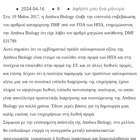
●
2024-04-16
●
8
●
Αφήστε μου ένα μήνυμα
Στις 19 Μαΐου 2017, η Amhwa Biology έλαβε την επιστολή επιβεβαίωσης
του αριθμού καταχώρισης DMF από τον FDA των ΗΠΑ, ενημερώνοντας
την Amhwa Biology ότι είχε λάβει τον αριθμό μητρώου κατάθεσης DMF
031799.
Αυτό σημαίνει ότι το εμβληματικό προϊόν υαλουρονικού οξέος της
Amhwa Biology είναι έτοιμο να εισέλθει στην αγορά των ΗΠΑ και στη
συνέχεια να επεκταθεί στην αγορά της ΕΕ και σε άλλες διεθνείς αγορές,
και επίσης δείχνει ότι η ποιότητα παραγωγής των προϊόντων υαλουρονικού
οξέος μας και το συνολικό επίπεδο διαχείρισης της επιχείρησης έχουν
πληροί το υψηλότερο διεθνές επίπεδο πιστοποίησης ποιότητας, το οποίο
είναι αποτέλεσμα προσεκτικής διαχείρισης και συσσώρευσης της Amhwa
Biology για πολλά χρόνια. Έθεσε γερές βάσεις για τη δημιουργία μιας
καλής εικόνας των επιχειρήσεων στη διεθνή αγορά.
Σύμφωνα με την ενοποιημένη ανάπτυξη της Amhwa Biology, στο μέλλον,
θα επιδιώξουμε ενεργά τη συνεργασία μεταξύ κατασκευαστών
προετοιμασίας τερματικών ή διεθνών πρακτόρων και διαμεσολαβητών για