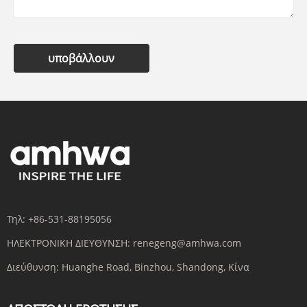
υποβάλλουν
Τηλ:
+86-531-88195056
ΗΛΕΚΤΡΟΝΙΚΗ ΔΙΕΥΘΥΝΣΗ:
renegeng@amhwa.com
Διεύθυνση:
Huanghe Road, Binzhou, Shandong, Κίνα