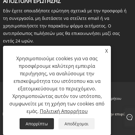
ΑΠΟΣΤΟΛΉ ΕΡΏΤΗΣΗΣ
Εάν έχετε οποιαδήποτε ερώτηση σχετικά με την προσφορά ή
τη συνεργασία, μη διστάσετε να στείλετε email ή να
χρησιμοποιήσετε την παρακάτω φόρμα αιτήματος. Ο
αντιπρόσωπος πωλήσεών μας θα επικοινωνήσει μαζί σας
εντός 24 ωρών.
X
Χρησιμοποιούμε cookies για να σας
προσφέρουμε καλύτερη εμπειρία
ΕΡΕΥΝΑ ΤΩΡΑ
περιήγησης, να αναλύσουμε την
επισκεψιμότητα του ιστότοπου και να
εξατομικεύσουμε το περιεχόμενο.
Χρησιμοποιώντας αυτόν τον ιστότοπο,
Links
Sitemap
RSS
XML
Πολιτική Απορρήτου
συμφωνείτε με τη χρήση των cookies από
εμάς.
Πολιτική Απορρήτου
Πνευματικά δικαιώματα © 2023 Amhwa Biopharm Co., Ltd. Με την επιφύλαξη
παντός δικαιώματος
Απορρίπτω
Αποδέχομαι