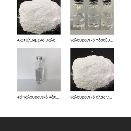
Ακετυλιωμένο υαλουρονικό νάτριο
Υαλουρονικό Υδροξυπροπυλτριμώνιο
4d Υαλουρονικό νάτριο
Υαλουρονικό άλας νατρίου